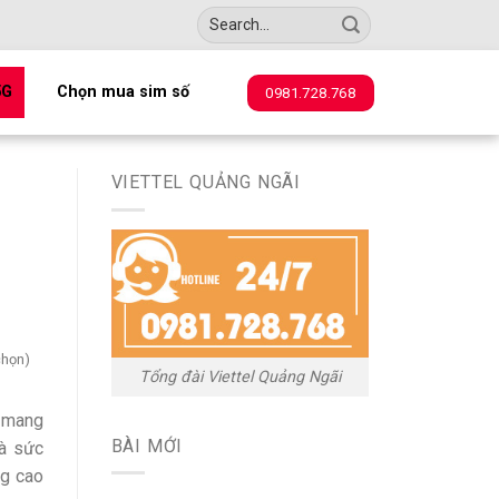
5G
Chọn mua sim số
0981.728.768
VIETTEL QUẢNG NGÃI
chọn)
Tổng đài Viettel Quảng Ngãi
i mang
BÀI MỚI
và sức
g cao