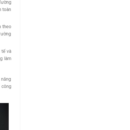
 đường
n toàn
n theo
trường
 tế và
ng làm
ả năng
i công