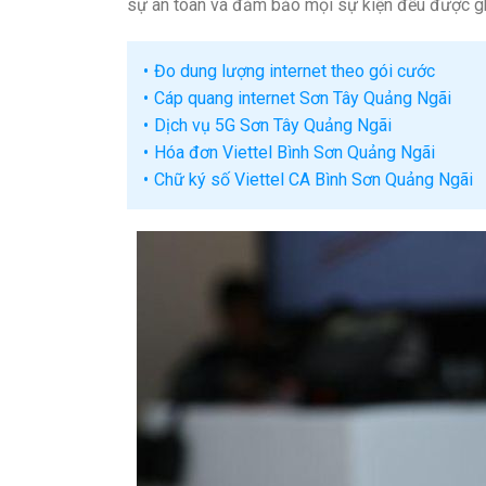
sự an toàn và đảm bảo mọi sự kiện đều được ghi
Đo dung lượng internet theo gói cước
Cáp quang internet Sơn Tây Quảng Ngãi
Dịch vụ 5G Sơn Tây Quảng Ngãi
Hóa đơn Viettel Bình Sơn Quảng Ngãi
Chữ ký số Viettel CA Bình Sơn Quảng Ngãi