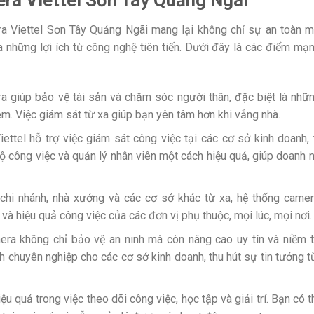
era Viettel Sơn Tây Quảng Ngãi mang lại không chỉ sự an toàn 
 những lợi ích từ công nghệ tiên tiến. Dưới đây là các điểm mạ
a giúp bảo vệ tài sản và chăm sóc người thân, đặc biệt là nhữ
em. Việc giám sát từ xa giúp bạn yên tâm hơn khi vắng nhà.
ettel hỗ trợ việc giám sát công việc tại các cơ sở kinh doanh,
độ công việc và quản lý nhân viên một cách hiệu quả, giúp doanh 
chi nhánh, nhà xưởng và các cơ sở khác từ xa, hệ thống came
và hiệu quả công việc của các đơn vị phụ thuộc, mọi lúc, mọi nơi.
era không chỉ bảo vệ an ninh mà còn nâng cao uy tín và niềm t
h chuyên nghiệp cho các cơ sở kinh doanh, thu hút sự tin tưởng t
ệu quả trong việc theo dõi công việc, học tập và giải trí. Bạn có th