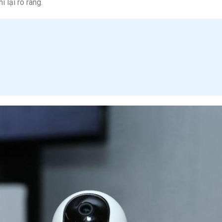
 lại rõ ràng.