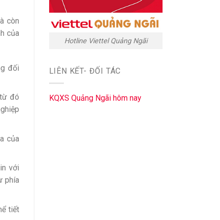
mà còn
nh của
Hotline Viettel Quảng Ngãi
ng đối
LIÊN KẾT- ĐỐI TÁC
 từ đó
KQXS Quảng Ngãi hôm nay
nghiệp
ra của
in với
ừ phía
ể tiết