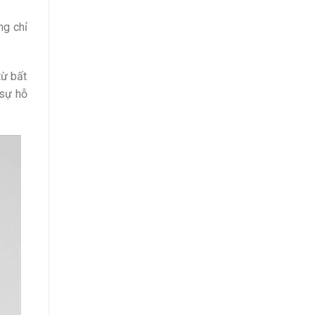
ng chỉ
từ bất
 sự hỗ