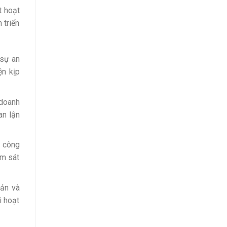
t hoạt
 triển
 sự an
ện kịp
 doanh
an lận
u công
ám sát
sản và
i hoạt