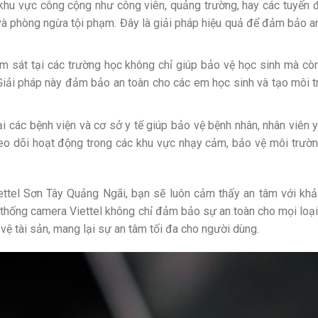
khu vực công cộng như công viên, quảng trường, hay các tuyến
g và phòng ngừa tội phạm. Đây là giải pháp hiệu quả để đảm bảo a
m sát tại các trường học không chỉ giúp bảo vệ học sinh mà cò
 Giải pháp này đảm bảo an toàn cho các em học sinh và tạo môi 
i các bệnh viện và cơ sở y tế giúp bảo vệ bệnh nhân, nhân viên y
theo dõi hoạt động trong các khu vực nhạy cảm, bảo vệ môi trườ
ettel Sơn Tây Quảng Ngãi, bạn sẽ luôn cảm thấy an tâm với kh
 thống camera Viettel không chỉ đảm bảo sự an toàn cho mọi loạ
 vệ tài sản, mang lại sự an tâm tối đa cho người dùng.