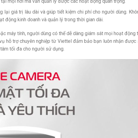
p tại mọi nơi mà vẫn quản lý được các hoạt động quan trọng.
lại giá trị lâu dài và giúp tiết kiệm chi phí cho người dùng. Khô
t động kinh doanh và quản lý trong thời gian dài.
oặc máy tính, người dùng có thể dễ dàng giám sát mọi hoạt động 
h vụ hỗ trợ chuyên nghiệp từ Viettel đảm bảo bạn luôn nhận được
n tâm tối đa cho người sử dụng.