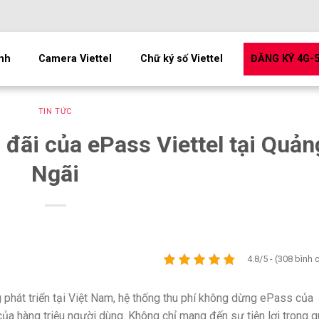
ình
Camera Viettel
Chữ ký số Viettel
ĐĂNG KÝ 4G-
TIN TỨC
đãi của ePass Viettel tại Quản
Ngãi
4.8/5 - (308 bình 
 phát triển tại Việt Nam, hệ thống thu phí không dừng ePass của
của hàng triệu người dùng. Không chỉ mang đến sự tiện lợi trong 