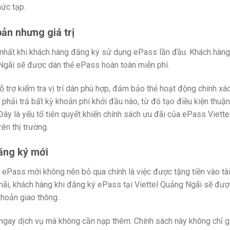
hức tạp.
ản nhưng giá trị
g nhất khi khách hàng đăng ký sử dụng ePass lần đầu. Khách hàng
Ngãi sẽ được dán thẻ ePass hoàn toàn miễn phí.
hỗ trợ kiểm tra vị trí dán phù hợp, đảm bảo thẻ hoạt động chính xá
phải trả bất kỳ khoản phí khởi đầu nào, từ đó tạo điều kiện thuận
ây là yếu tố tiên quyết khiến chính sách ưu đãi của ePass Viettel
ên thị trường.
ăng ký mới
ePass mới không nên bỏ qua chính là việc được tặng tiền vào tà
 mãi, khách hàng khi đăng ký ePass tại Viettel Quảng Ngãi sẽ đượ
hoản giao thông.
 ngay dịch vụ mà không cần nạp thêm. Chính sách này không chỉ g