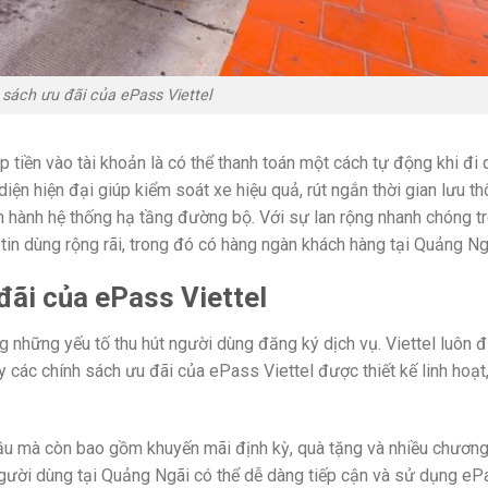
 sách ưu đãi của ePass Viettel
 tiền vào tài khoản là có thể thanh toán một cách tự động khi đi 
ện hiện đại giúp kiểm soát xe hiệu quả, rút ngắn thời gian lưu th
n hành hệ thống hạ tầng đường bộ. Với sự lan rộng nhanh chóng t
in dùng rộng rãi, trong đó có hàng ngàn khách hàng tại Quảng Ng
đãi của ePass Viettel
g những yếu tố thu hút người dùng đăng ký dịch vụ. Viettel luôn đ
y các chính sách ưu đãi của ePass Viettel được thiết kế linh hoạt
đầu mà còn bao gồm khuyến mãi định kỳ, quà tặng và nhiều chương 
người dùng tại Quảng Ngãi có thể dễ dàng tiếp cận và sử dụng e