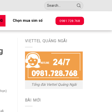
5G
Chọn mua sim số
0981.728.768
VIETTEL QUẢNG NGÃI
g
Tổng đài Viettel Quảng Ngãi
chọn)
BÀI MỚI
quá