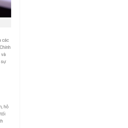
a các
 Chính
 và
g sự
n, hỗ
tối
ch