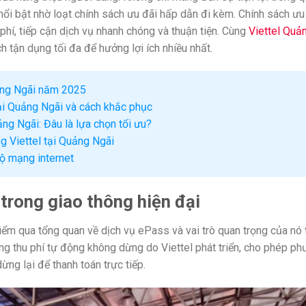
 nổi bật nhờ loạt chính sách ưu đãi hấp dẫn đi kèm. Chính sách ưu
phí, tiếp cận dịch vụ nhanh chóng và thuận tiện. Cùng
Viettel Quả
h tận dụng tối đa để hưởng lợi ích nhiều nhất.
ảng Ngãi năm 2025
ại Quảng Ngãi và cách khắc phục
ng Ngãi: Đâu là lựa chọn tối ưu?
 Viettel tại Quảng Ngãi
ộ mạng internet
ò trong giao thông hiện đại
điểm qua tổng quan về dịch vụ ePass và vai trò quan trọng của nó 
hống thu phí tự động không dừng do Viettel phát triển, cho phép p
ng lại để thanh toán trực tiếp.