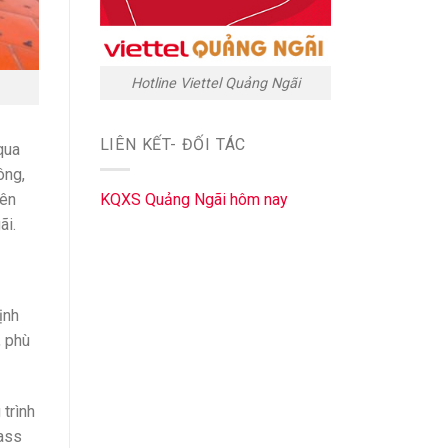
Hotline Viettel Quảng Ngãi
LIÊN KẾT- ĐỐI TÁC
qua
ông,
rên
KQXS Quảng Ngãi hôm nay
ãi.
ịnh
, phù
trình
Pass