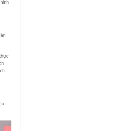
 hình
lần
 thực
ch
ích
ậu