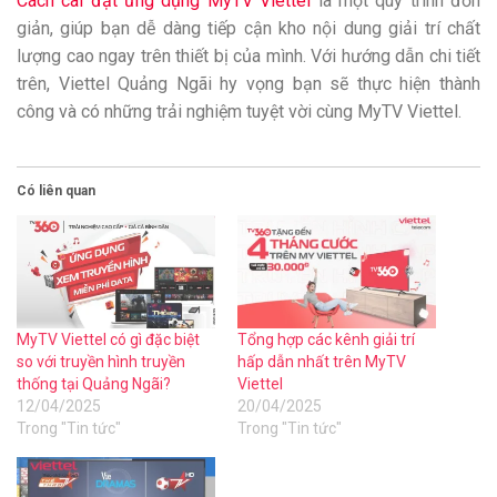
Cách cài đặt ứng dụng MyTV Viettel
là một quy trình đơn
giản, giúp bạn dễ dàng tiếp cận kho nội dung giải trí chất
lượng cao ngay trên thiết bị của mình. Với hướng dẫn chi tiết
trên, Viettel Quảng Ngãi hy vọng bạn sẽ thực hiện thành
công và có những trải nghiệm tuyệt vời cùng MyTV Viettel.
Có liên quan
MyTV Viettel có gì đặc biệt
Tổng hợp các kênh giải trí
so với truyền hình truyền
hấp dẫn nhất trên MyTV
thống tại Quảng Ngãi?
Viettel
12/04/2025
20/04/2025
Trong "Tin tức"
Trong "Tin tức"