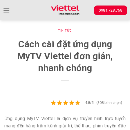
Skip
0981.728.768
to
content
TIN TỨC
Cách cài đặt ứng dụng
MyTV Viettel đơn giản,
nhanh chóng
4.8/5 - (308 bình chọn)
Ứng dụng MyTV Viettel là dịch vụ truyền hình trực tuyến
mang đến hàng trăm kênh giải trí, thể thao, phim truyện đặc