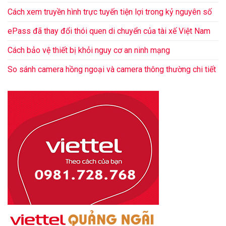
Cách xem truyền hình trực tuyến tiện lợi trong kỷ nguyên số
ePass đã thay đổi thói quen di chuyển của tài xế Việt Nam
Cách bảo vệ thiết bị khỏi nguy cơ an ninh mạng
So sánh camera hồng ngoại và camera thông thường chi tiết