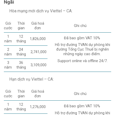
Ngãi
Hòa mạng mới dịch vụ Viettel – CA:
Gói
Thời
Giá hoá
Ghi chú
cước
gian
đơn
1
12
Đã bao gồm VAT 10%
1,826,000
năm
tháng
Hỗ trợ đường TVAN dự phòng khi
đường Tổng Cục Thuế bị nghẽn
2
24
2,741,000
những ngày cao điểm.
năm
tháng
Support online và offline 24/7.
3
36
3,109,000
năm
tháng
Hạn dịch vụ Viettel – CA:
Gói
Thời
Giá hoá
Ghi chú
cước
gian
đơn
1
12
Đã bao gồm VAT 10%
1,276,000
năm
tháng
Hỗ trợ đường TVAN dự phòng khi