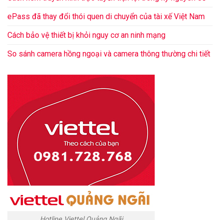
ePass đã thay đổi thói quen di chuyển của tài xế Việt Nam
Cách bảo vệ thiết bị khỏi nguy cơ an ninh mạng
So sánh camera hồng ngoại và camera thông thường chi tiết
Hotline Viettel Quảng Ngãi