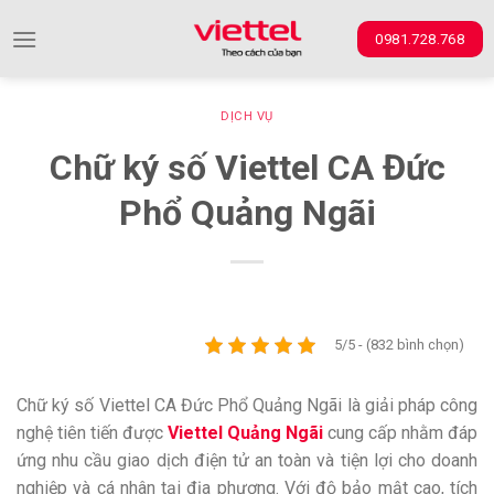
Skip
0981.728.768
to
content
DỊCH VỤ
Chữ ký số Viettel CA Đức
Phổ Quảng Ngãi
5/5 - (832 bình chọn)
Chữ ký số Viettel CA Đức Phổ Quảng Ngãi là giải pháp công
nghệ tiên tiến được
Viettel Quảng Ngãi
cung cấp nhằm đáp
ứng nhu cầu giao dịch điện tử an toàn và tiện lợi cho doanh
nghiệp và cá nhân tại địa phương. Với độ bảo mật cao, tích