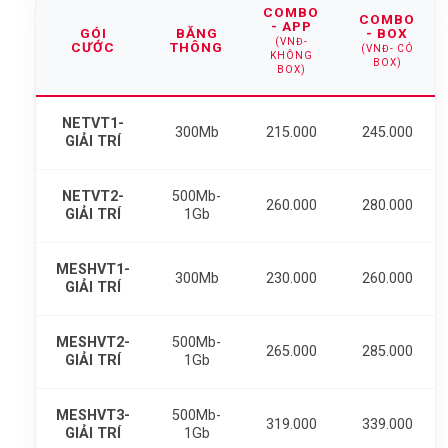
COMBO
COMBO
- APP
GÓI
BĂNG
- BOX
(VNĐ-
CƯỚC
THÔNG
(VNĐ- CÓ
KHÔNG
BOX)
BOX)
NETVT1-
300Mb
215.000
245.000
GIẢI TRÍ
NETVT2-
500Mb-
260.000
280.000
GIẢI TRÍ
1Gb
MESHVT1-
300Mb
230.000
260.000
GIẢI TRÍ
MESHVT2-
500Mb-
265.000
285.000
GIẢI TRÍ
1Gb
MESHVT3-
500Mb-
319.000
339.000
GIẢI TRÍ
1Gb