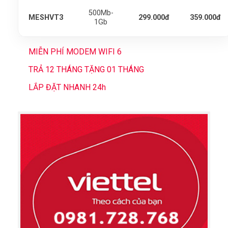
500Mb-
MESHVT3
299.000đ
359.000đ
1Gb
MIỄN PHÍ MODEM WIFI 6
TRẢ 12 THÁNG TẶNG 01 THÁNG
LẮP ĐẶT NHANH 24h