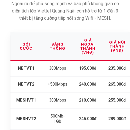
Ngoài ra để phủ sóng mạnh và bao phủ không gian có
diện tích lớp Viettel Quảng Ngãi còn hỗ trợ từ 1 đến 3
thiết bị tăng cường tiếp nối sóng Wifi - MESH.
GIÁ
GIÁ NỘI
GÓI
BĂNG
NGOẠI
THÀNH
CƯỚC
THÔNG
THÀNH
(VNĐ)
(VNĐ)
NETVT1
300Mbps
195.000đ
235.000đ
NETVT2
+500Mbps
240.000đ
265.000đ
MESHVT1
300Mbps
210.000đ
255.000đ
500Mb-
MESHVT2
245.000đ
289.000đ
1Gb