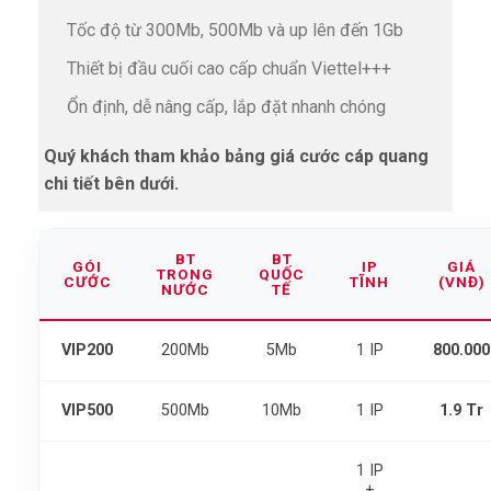
Tốc độ từ 300Mb, 500Mb và up lên đến 1Gb
Thiết bị đầu cuối cao cấp chuẩn Viettel+++
Ổn định, dễ nâng cấp, lắp đặt nhanh chóng
Quý khách tham khảo bảng giá cước cáp quang
chi tiết bên dưới.
BT
BT
GÓI
IP
GIÁ
TRONG
QUỐC
CƯỚC
TĨNH
(VNĐ)
NƯỚC
TẾ
VIP200
200Mb
5Mb
1 IP
800.000
VIP500
500Mb
10Mb
1 IP
1.9 Tr
1 IP
+